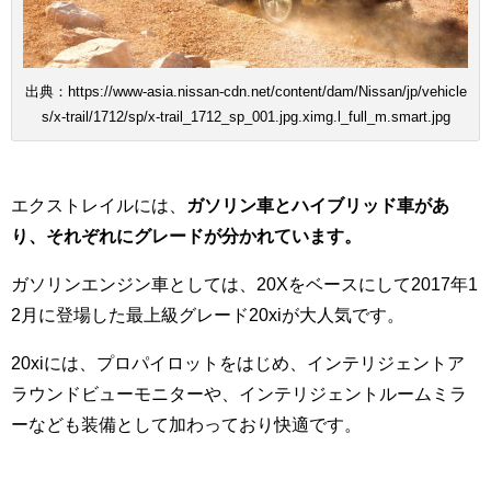
出典：https://www-asia.nissan-cdn.net/content/dam/Nissan/jp/vehicle
s/x-trail/1712/sp/x-trail_1712_sp_001.jpg.ximg.l_full_m.smart.jpg
エクストレイルには、
ガソリン車とハイブリッド車があ
り、それぞれにグレードが分かれています。
ガソリンエンジン車としては、20Xをベースにして2017年1
2月に登場した最上級グレード20xiが大人気です。
20xiには、プロパイロットをはじめ、インテリジェントア
ラウンドビューモニターや、インテリジェントルームミラ
ーなども装備として加わっており快適です。