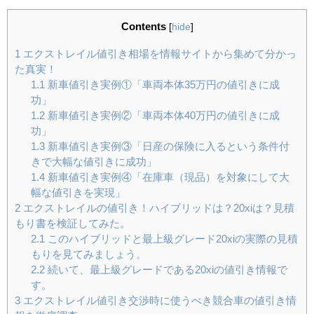
Contents
[
hide
]
1
エクストレイル値引き相場を情報サイトから集めて分かっ
た真実！
1.1
新車値引き実例①「車両本体35万円の値引きに成
功」
1.2
新車値引き実例②「車両本体40万円の値引きに成
功」
1.3
新車値引き実例③「日産の保険に入るという条件付
きで大幅な値引きに成功」
1.4
新車値引き実例④「在庫車（現品）を対象にして大
幅な値引きを実現」
2
エクストレイルの値引き！ハイブリッドは？20xiは？見積
もり書を検証してみた。
2.1
このハイブリッドと最上級グレード20xiの実際の見積
もりを見てみましょう。
2.2
続いて、最上級グレードである20xiの値引き情報で
す。
3
エクストレイル値引き交渉時に使うべき競合車の値引き情