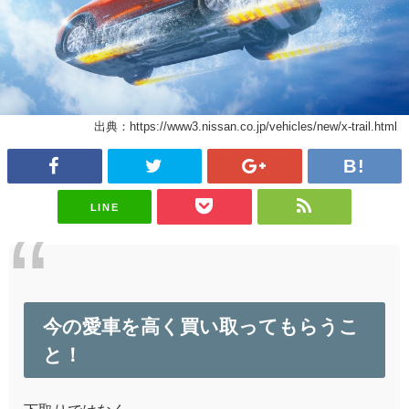
出典：https://www3.nissan.co.jp/vehicles/new/x-trail.html
LINE
今の愛車を高く買い取ってもらうこ
と！