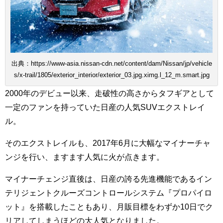
出典：https://www-asia.nissan-cdn.net/content/dam/Nissan/jp/vehicle
s/x-trail/1805/exterior_interior/exterior_03.jpg.ximg.l_12_m.smart.jpg
2000年のデビュー以来、走破性の高さからタフギアとして
一定のファンを持っていた日産の人気SUVエクストレイ
ル。
そのエクストレイルも、2017年6月に大幅なマイナーチャ
ンジを行い、ますます人気に火が点きます。
マイナーチェンジ直後は、日産の誇る先進機能であるイン
テリジェントクルーズコントロールシステム『プロパイロ
ット』を搭載したこともあり、月販目標をわずか10日でク
リアしてしまうほどの大人気となりました。