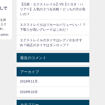
【日産・エクストレイル】VS【トヨタ・ハ
しで
リアー】人気の２つを比較！どっちの方が良
いの？
気を誇
るエク
エクストレイルはリセールバリューいい！？
れた
下取りが高いグレードはこれだ！
admin
エクストレイルのタイヤはレグノがおすす
め？純正のタイヤはダンロップ？
最近のコメント
アーカイブ
2018年11月
2018年10月
カテゴリー