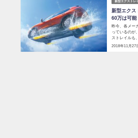
新型エクストレ
新型エクス
60万は可能
昨今、各メー
っているのが
ストレイルも
エクステリアの
2018年11月27