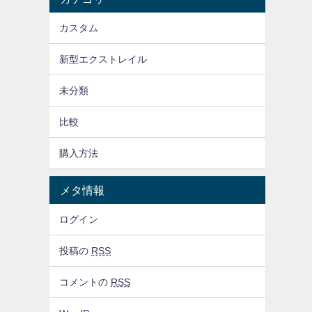
カスタム
新型エクストレイル
未分類
比較
購入方法
メタ情報
ログイン
投稿の
RSS
コメントの
RSS