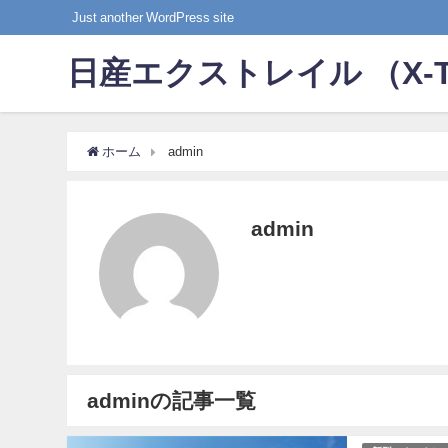
Just another WordPress site
日産エクストレイル （X-
ホーム
admin
admin
adminの記事一覧